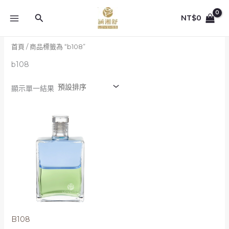
跳
至
搜
NT$
0
主
尋
要
首頁
/ 商品標籤為 “b108”
內
容
b108
顯示單一結果
B108