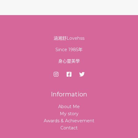
涵湘舒Lovehss
Since 1985年
身心靈美學
Information
About Me
My story
Awards & Achievement
Contact