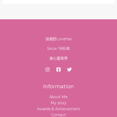
涵湘舒Lovehss
Since 1985年
身心靈美學
Information
About Me
My story
Awards & Achievement
Contact