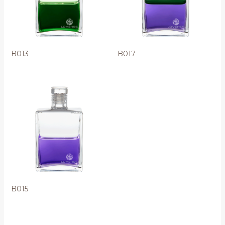
B013
B017
B015