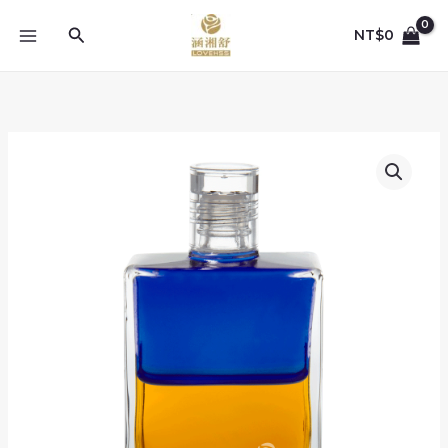
跳
至
搜
NT$
0
主
尋
要
內
容