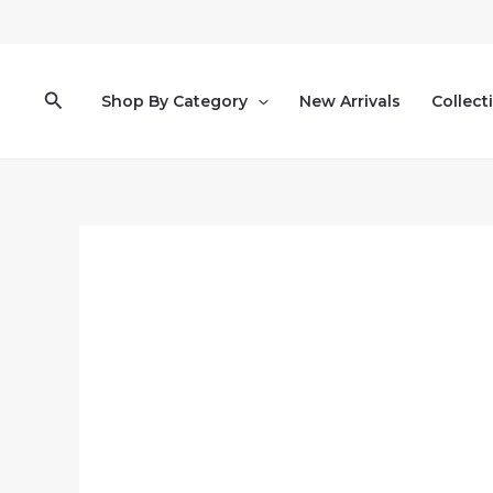
跳
至
主
要
搜
Shop By Category
New Arrivals
Collect
內
尋
容