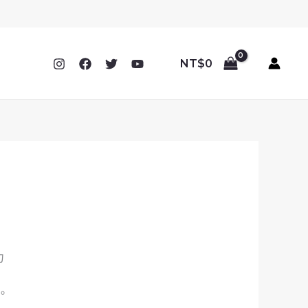
NT$
0
力
。