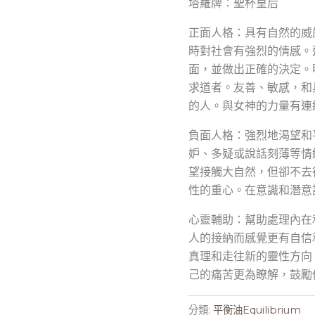
塔羅牌：聖杯皇后
正面人格：具有自然的威
時對社會有強烈的情感。
面，並做出正確的決定。
求道者。友善、敏感，和
的人。與女神的力量有連
負面人格：強烈地渴望和
妒、多疑或說話刻薄等情
望接觸大自然，但卻不去
性的重心。在意識和潛意
心靈輔助：幫助處理內在
人的接納而感覺更有自信
真理和走往新的靈性方向
己的痛苦更為瞭解，鼓勵
分類:
平衡油Equilibrium