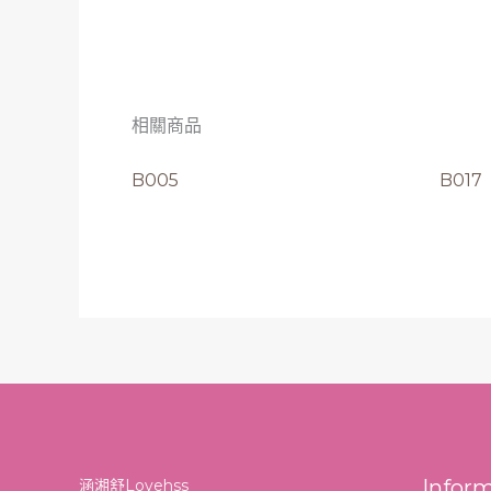
相關商品
B005
B017
Infor
涵湘舒Lovehss