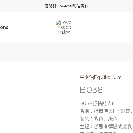
涵湘舒 Lovehss彩油療心
ions
平衡油Equilibrium
B038
B038抒情詩人II
名稱：抒情詩人II／洞察
顏色：紫色／綠色
主題：從思考轉變成感覺