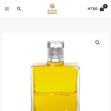
跳
至
搜
NT$
0
主
尋
要
內
容