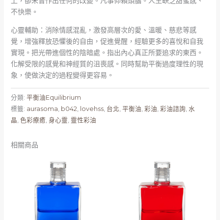
上，卻未曾作出任何的改變。凡事仰賴頭腦。人生缺乏甜蜜感、
不快樂。
心靈輔助：消除情感混亂，激發高層次的愛、溫暖、慈悲等感
覺，增強釋放恐懼後的自由，促進覺醒，經驗更多的喜悅和自我
實現。把光帶進個性的陰暗處。指出內心真正所要追求的東西。
化解受限的感覺和神經質的沮喪感。同時幫助平衡過度理性的現
象，使做決定的過程變得更容易。​
分類:
平衡油Equilibrium
標籤:
aurasoma
,
b042
,
lovehss
,
台北
,
平衡油
,
彩油
,
彩油諮詢
,
水
晶
,
色彩療癒
,
身心靈
,
靈性彩油
相關商品