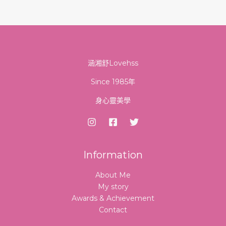
涵湘舒Lovehss
Since 1985年
身心靈美學
Information
About Me
My story
Awards & Achievement
Contact