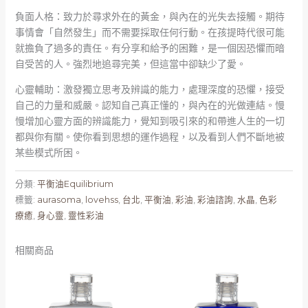
負面人格：致力於尋求外在的黃金，與內在的光失去接觸。期待
事情會「自然發生」而不需要採取任何行動。在孩提時代很可能
就擔負了過多的責任。有分享和給予的困難，是一個因恐懼而暗
自受苦的人。強烈地追尋完美，但這當中卻缺少了愛。
心靈輔助：激發獨立思考及辨識的能力，處理深度的恐懼，接受
自己的力量和威嚴。認知自己真正懂的，與內在的光做連結。慢
慢增加心靈方面的辨識能力，覺知到吸引來的和帶進人生的一切
都與你有關。使你看到思想的運作過程，以及看到人們不斷地被
某些模式所困。
分類:
平衡油Equilibrium
標籤:
aurasoma
,
lovehss
,
台北
,
平衡油
,
彩油
,
彩油諮詢
,
水晶
,
色彩
療癒
,
身心靈
,
靈性彩油
相關商品