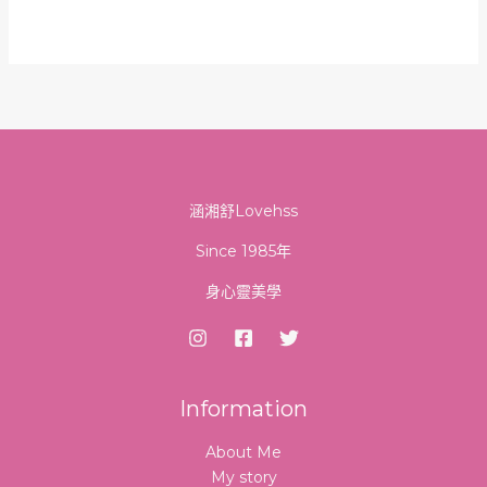
涵湘舒Lovehss
Since 1985年
身心靈美學
Information
About Me
My story