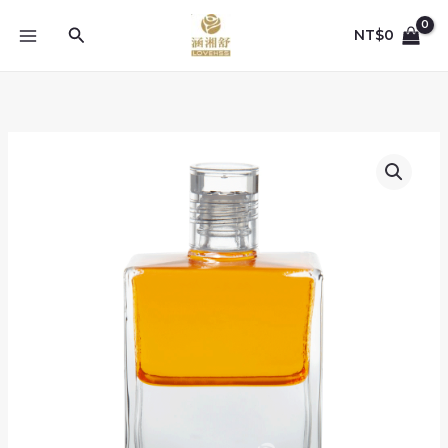
跳
至
搜
NT$
0
主
尋
要
內
容