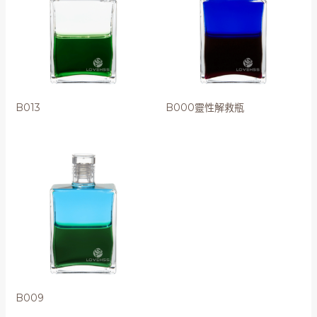
B013
B000靈性解救瓶
B009