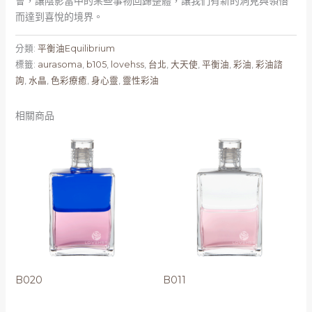
會，讓陰影當中的某些事物回歸整體，讓我們有新的洞見與領悟
而達到喜悅的境界。​
分類:
平衡油Equilibrium
標籤:
aurasoma
,
b105
,
lovehss
,
台北
,
大天使
,
平衡油
,
彩油
,
彩油諮
詢
,
水晶
,
色彩療癒
,
身心靈
,
靈性彩油
相關商品
B020
B011