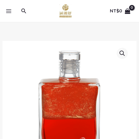
跳
至
搜
NT$
0
主
尋
要
內
容