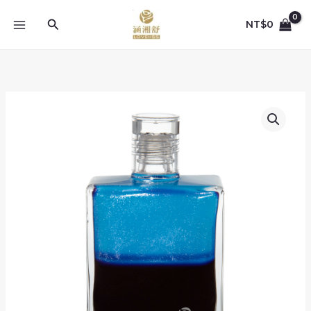
跳
至
搜
NT$
0
主
尋
要
內
容