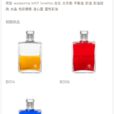
標籤:
aurasoma
,
b107
,
lovehss
,
台北
,
大天使
,
平衡油
,
彩油
,
彩油諮
詢
,
水晶
,
色彩療癒
,
身心靈
,
靈性彩油
相關商品
B014
B006