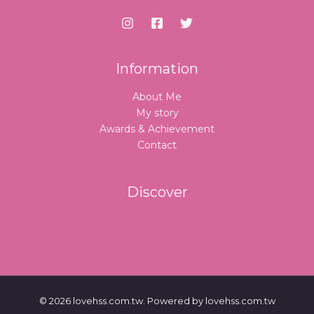
Information
About Me
My story
Awards & Achievement
Contact
Discover
© 2026 lovehss.com.tw. Powered by lovehss.com.tw