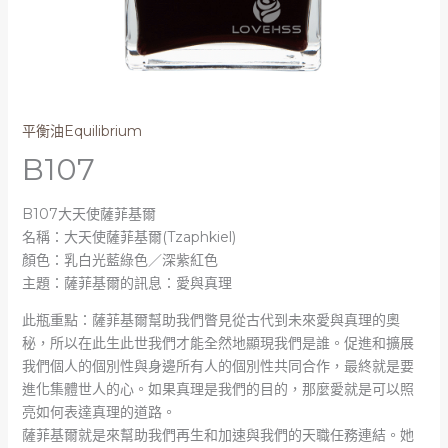
平衡油Equilibrium
B107
B107大天使薩菲基爾
名稱：大天使薩菲基爾(Tzaphkiel)
顏色：乳白光藍綠色／深紫紅色
主題：薩菲基爾的訊息：愛與真理
此瓶重點：薩菲基爾幫助我們瞥見從古代到未來愛與真理的奧
秘，所以在此生此世我們才能全然地顯現我們是誰。促進和擴展
我們個人的個別性與身邊所有人的個別性共同合作，最終就是要
進化集體世人的心。如果真理是我們的目的，那麼愛就是可以照
亮如何表達真理的道路。
薩菲基爾就是來幫助我們再生和加速與我們的天職任務連結。她