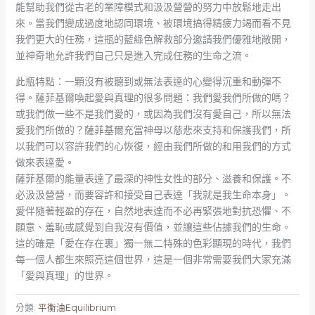
能幫助我們從古老的業障模式和汲汲營營的努力中放鬆地走出
來。當我們變成過度地認同環境、被環境搞得精疲力竭而看不見
我們更大的任務，這瓶的藍綠色解救部分邀請我們優雅地敞開，
並神奇地允許我們自己只是進入完成任務的生命之流。
此瓶特點：一顆沒有被聽到或無法表達的心變得沉重和動彈不
得。薩菲基爾喚起愛與真理的很多問題：我們愛我們所做的嗎？
或我們做一些不是我們愛的，或因為我們沒有愛自己，所以無法
愛我們所做的？薩菲基爾充當神母以慈悲來支持和保護我們，所
以我們可以容許我們的心恢復，經由我們所做的和用我們的方式
做來表達愛。
薩菲基爾的能量表達了最深的神性女性的部分、滋養和保護。不
必汲汲營營，而要容許和接受自己表達「我就是我生命本身」。
愛伴隨著輕盈的存在，自然地表達而不必再緊張地對抗恐懼、不
願意、羞恥或感覺到自我沒有價值，並讓這些佔據我們的生命。
這的確是「愛在存在裏」獨一無二特殊的色彩顯現的時代，我們
每一個人都生來照亮這個世界，這是一個非常需要我們大家充滿
「愛與真理」的世界。
分類:
平衡油Equilibrium