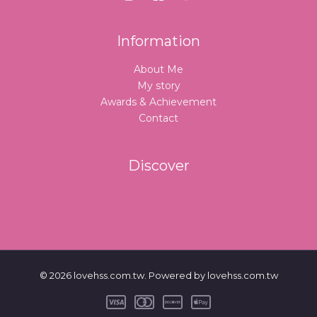
Information
About Me
My story
Awards & Achievement
Contact
Discover
© 2026 lovehss.com.tw. Powered by lovehss.com.tw