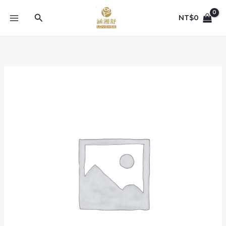
跳
至
搜
NT$
0
主
尋
要
內
容