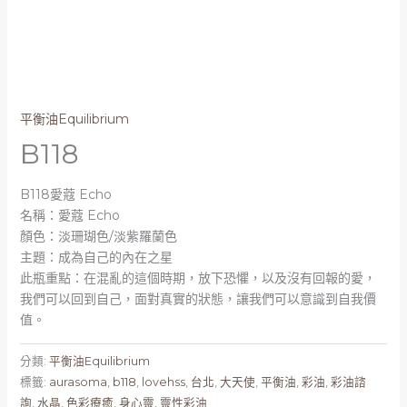
平衡油Equilibrium
B118
B118愛蔻 Echo
​名稱：愛蔻 Echo
顏色：淡珊瑚色/淡紫羅蘭色
主題：成為自己的內在之星
此瓶重點：在混亂的這個時期，放下恐懼，以及沒有回報的愛，
我們可以回到自己，面對真實的狀態，讓我們可以意識到自我價
值。
分類:
平衡油Equilibrium
標籤:
aurasoma
,
b118
,
lovehss
,
台北
,
大天使
,
平衡油
,
彩油
,
彩油諮
詢
,
水晶
,
色彩療癒
,
身心靈
,
靈性彩油