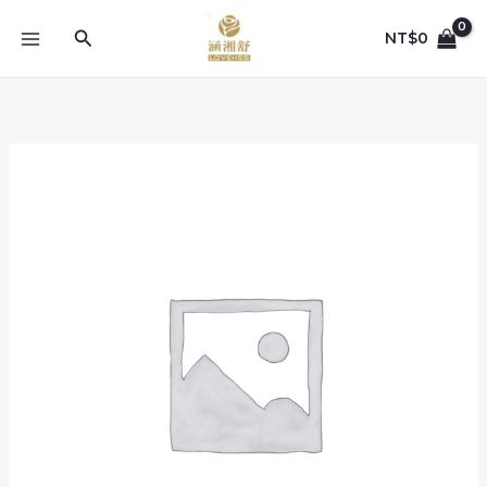
跳
至
搜
NT$
0
主
尋
要
內
容