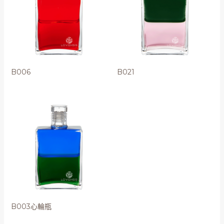
B006
B021
B003心輪瓶