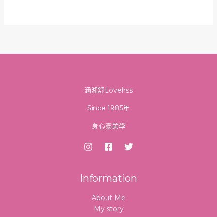
涵湘舒Lovehss
Since 1985年
身心靈美學
Information
About Me
My story