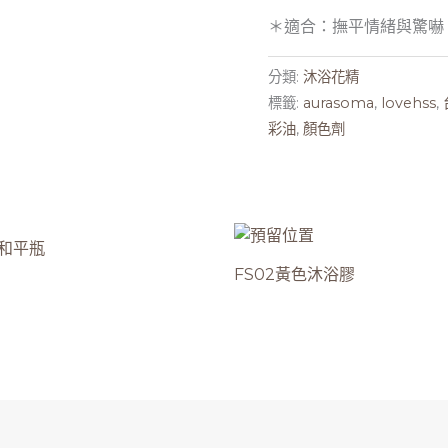
＊適合：撫平情緒與驚嚇
分類:
沐浴花精
標籤:
aurasoma
,
lovehss
,
彩油
,
顏色劑
2和平瓶
FS02黃色沐浴膠