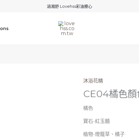
涵湘舒 Lovehss彩油療心
ions
沐浴花精
CE04橘色
橘色
寶石-紅玉髓
植物-燈籠草、橘子