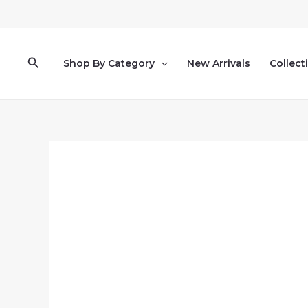
跳
至
主
要
搜
Shop By Category
New Arrivals
Collect
內
尋
容