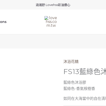
涵湘舒 Lovehss彩油療心
ions
沐浴花精
FS13藍綠色
藍綠色沐浴膠
藍綠色-香氣桉樹香
如同在大海當中的自在清