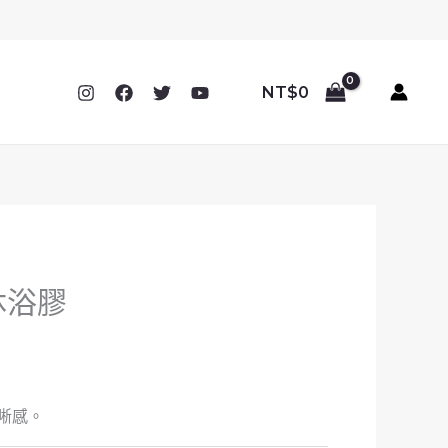
NT$
0
沐浴膠
晰感。