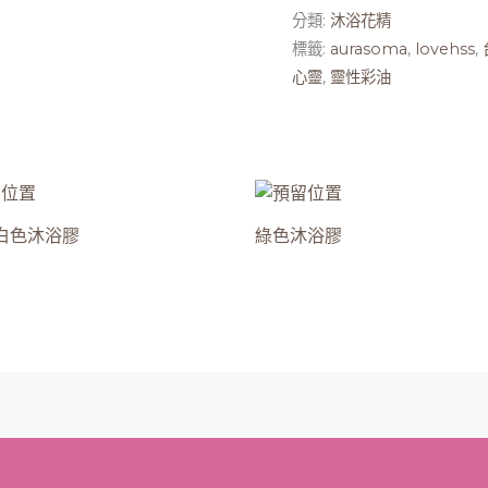
分類:
沐浴花精
標籤:
aurasoma
,
lovehss
,
心靈
,
靈性彩油
6白色沐浴膠
綠色沐浴膠