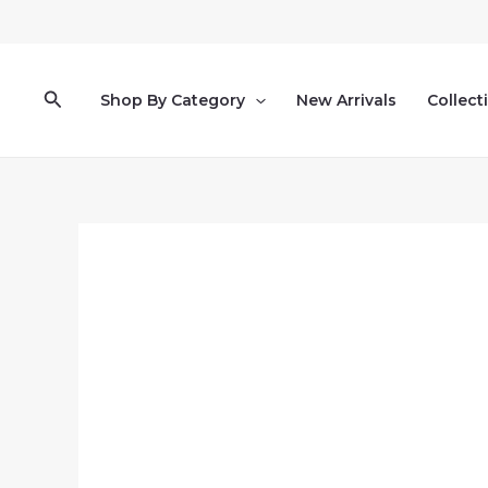
跳
至
主
要
搜
Shop By Category
New Arrivals
Collect
內
尋
容