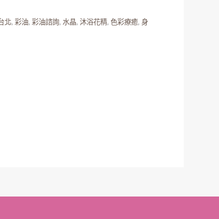
台北
,
彩油
,
彩油諮詢
,
水晶
,
沐浴花精
,
色彩療癒
,
身