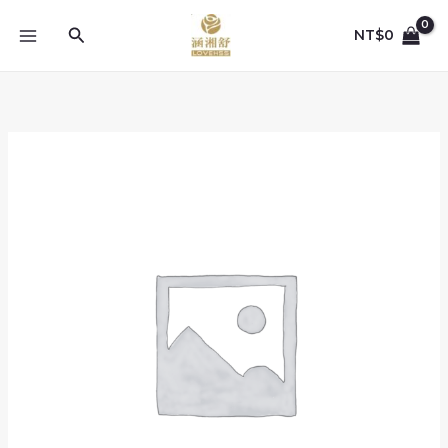
跳
至
搜
NT$
0
主
尋
要
內
容