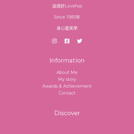
涵湘舒Lovehss
Since 1985年
身心靈美學
Information
About Me
My story
Awards & Achievement
Contact
Discover