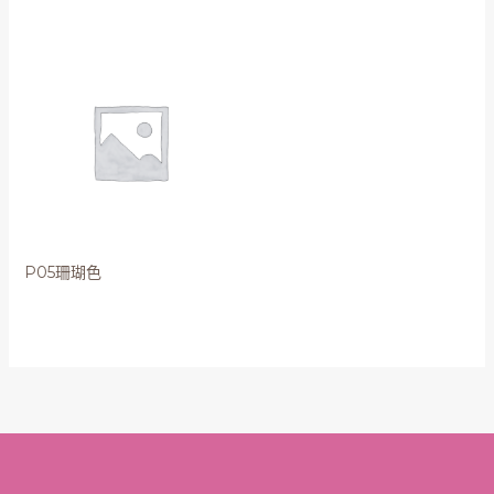
P05珊瑚色