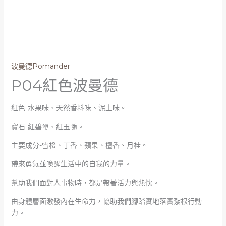
波曼德Pomander
P04紅色波曼德
紅色-水果味、天然香料味、泥土味。
寶石-紅碧璽、紅玉隨。
主要成分-雪松、丁香、蘋果、檀香、月桂。
帶來勇氣並喚醒生活中的自我的力量。
幫助我們面對人事物時，都是帶著活力與熱忱。
由身體層面激發內在生命力，協助我們腳踏實地落實紮根行動
力。