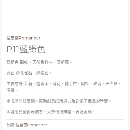
波曼德Pomander
P11藍綠色
藍綠色-甜味、天然香料味、清新感。
寶石-矽孔雀石、綠松石。
主要成分-茉莉、檀香木、薄荷、佛手柑、肉桂、玫瑰、天竺葵、
沒藥。
水瓶座的波曼德。幫助創意的溝通力及對電子產品的學習。
＊適用於藝術表演者、大眾傳播媒體、表達困難。
分類:
波曼德Pomander