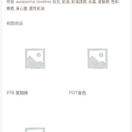
標籤:
aurasoma
,
lovehss
,
台北
,
彩油
,
彩油諮詢
,
水晶
,
波曼德
,
色彩
療癒
,
身心靈
,
靈性彩油
相關商品
P18 萊姆綠
P07金色