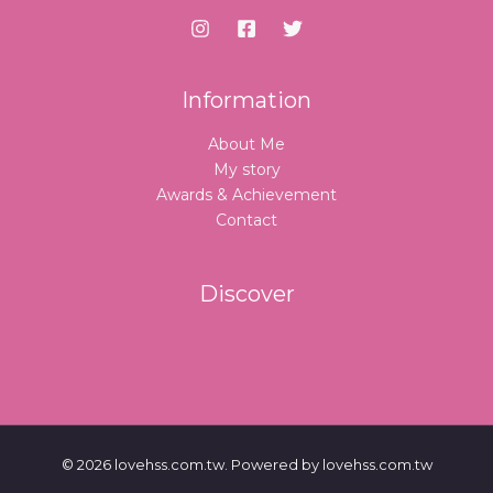
Information
About Me
My story
Awards & Achievement
Contact
Discover
© 2026 lovehss.com.tw. Powered by lovehss.com.tw