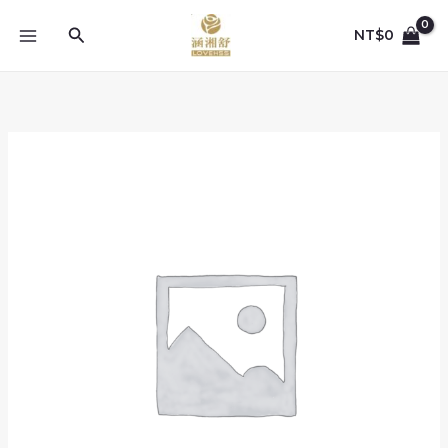
跳
至
搜
NT$
0
主
尋
要
內
容