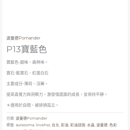
波曼德Pomander
P13寶藍色
寶藍色-甜味、森林味。
寶石-藍寶石、紅蛋白石
主要成分-薄荷、沒藥。
提高直覺力與洞察力，激發情感面的成長，並保持平靜。
＊適用於自閉、被排擠孤立。
分類:
波曼德Pomander
標籤:
aurasoma
,
lovehss
,
台北
,
彩油
,
彩油諮詢
,
水晶
,
波曼德
,
色彩