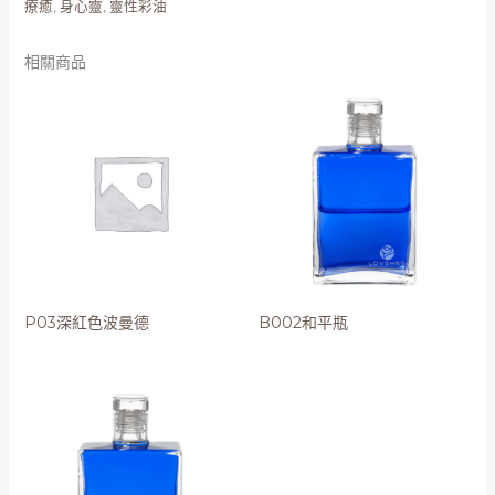
療癒
,
身心靈
,
靈性彩油
相關商品
P03深紅色波曼德
B002和平瓶