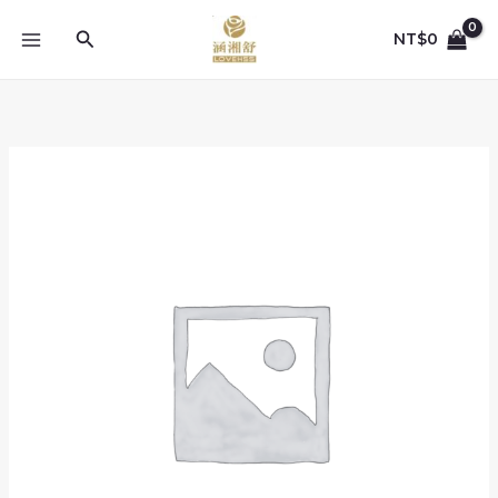
跳
至
搜
NT$
0
主
尋
要
內
容