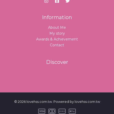
Information
About Me
My story
Awards & Achievement
Contact
Discover
© 2026 lovehss.com.tw. Powered by lovehss.com.tw