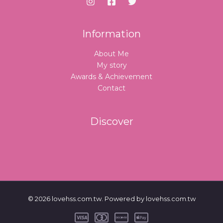
Information
About Me
My story
Awards & Achievement
Contact
Discover
© 2026 lovehss.com.tw. Powered by lovehss.com.tw