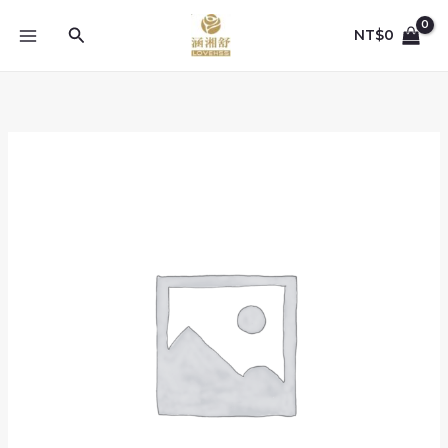
跳
至
搜
NT$
0
主
尋
要
內
容