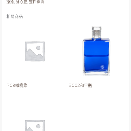
療癒
,
身心靈
,
靈性彩油
相關商品
P09橄欖綠
B002和平瓶