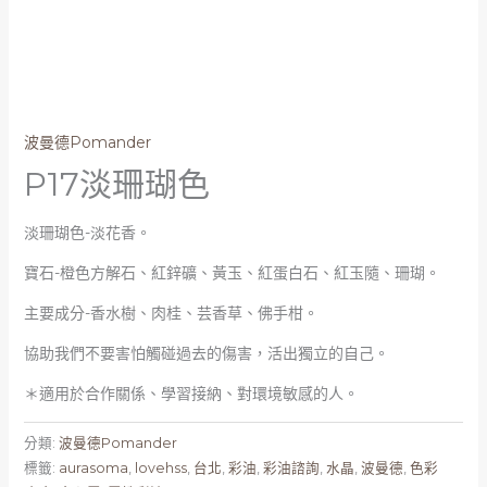
波曼德Pomander
P17淡珊瑚色
淡珊瑚色-淡花香。
寶石-橙色方解石、紅鋅礦、黃玉、紅蛋白石、紅玉隨、珊瑚。
主要成分-香水樹、肉桂、芸香草、佛手柑。
協助我們不要害怕觸碰過去的傷害，活出獨立的自己。
＊適用於合作關係、學習接納、對環境敏感的人。
分類:
波曼德Pomander
標籤:
aurasoma
,
lovehss
,
台北
,
彩油
,
彩油諮詢
,
水晶
,
波曼德
,
色彩