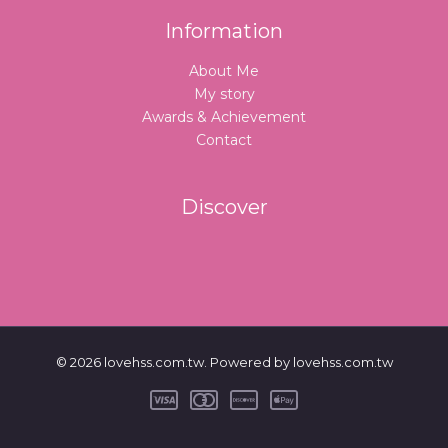
Information
About Me
My story
Awards & Achievement
Contact
Discover
© 2026 lovehss.com.tw. Powered by lovehss.com.tw