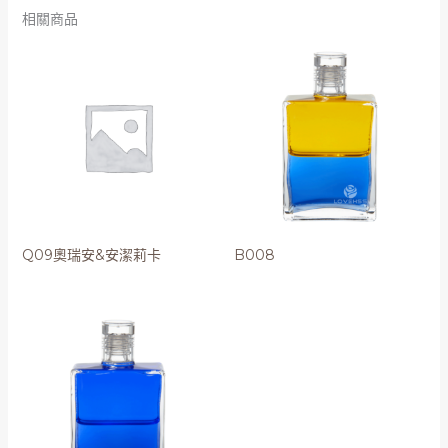
相關商品
Q09奧瑞安&安潔莉卡
B008