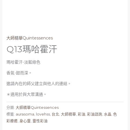
大師精華Quintessences
Q13瑪哈霍汗
瑪哈霍汗-淡藍綠色
香氣-甜而深。
邀請內在的師父建立與他人的連結。
＊適用於與大眾溝通。
分類:
大師精華Quintessences
標籤:
aurasoma
,
lovehss
,
台北
,
大師精華
,
彩油
,
彩油諮詢
,
水晶
,
色
彩療癒
,
身心靈
,
靈性彩油