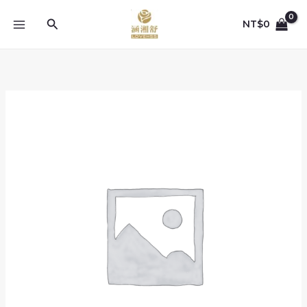
跳
至
搜
NT$
0
主
尋
要
內
容