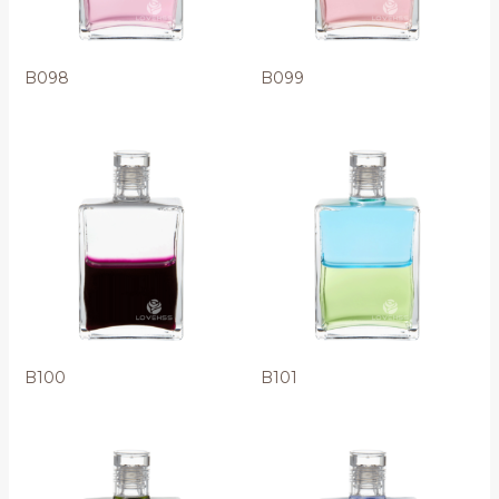
B098
B099
B100
B101