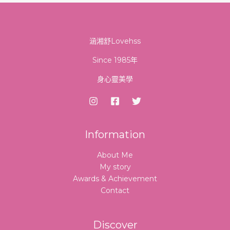
涵湘舒Lovehss
Since 1985年
身心靈美學
Information
About Me
My story
Awards & Achievement
Contact
Discover