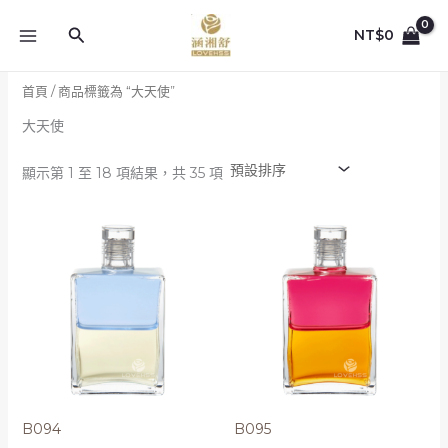
跳
至
搜
NT$
0
主
尋
要
首頁
/ 商品標籤為 “大天使”
內
容
大天使
顯示第 1 至 18 項結果，共 35 項
B094
B095