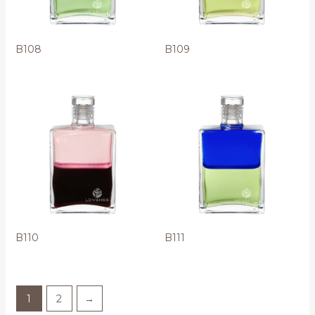
B108
B109
B110
B111
1
2
→