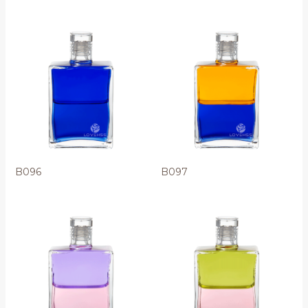
B096
B097